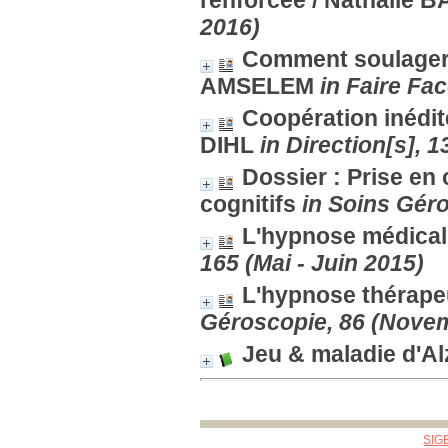
renforcée
/ Nathalie 
2016)
Comment soulager 
AMSELEM
in Faire Fa
Coopération inédit
DIHL
in Direction[s], 
Dossier : Prise e
cognitifs
in Soins Géro
L'hypnose médical
165 (Mai - Juin 2015)
L'hypnose thérapeu
Géroscopie, 86 (Nove
Jeu & maladie d'A
SIG