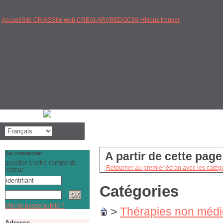
Accueil
Site CRIAS
Site web CREAI-ARA
REDOC69-H
Nous trouver
Se connecter
A partir de cette pag
accéder à votre compte de
Retourner au premier écran avec les catégo
lecteur
Catégories
Mot de passe oublié ?
>
Thérapies non méd
Adresse