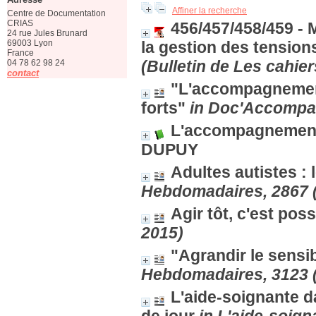
Affiner la recherche
Centre de Documentation
CRIAS
456/457/458/459 - M
24 rue Jules Brunard
69003 Lyon
la gestion des tension
France
(Bulletin de Les cahiers
04 78 62 98 24
contact
"L'accompagnement 
forts"
in Doc'Accompag
L'accompagnement 
DUPUY
Adultes autistes : 
Hebdomadaires, 2867 (4
Agir tôt, c'est poss
2015)
"Agrandir le sensi
Hebdomadaires, 3123 (
L'aide-soignante d