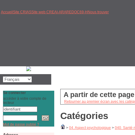
Accueil
Site CRIAS
Site web CREAI-ARA
REDOC69-H
Nous trouver
Se connecter
A partir de cette pag
accéder à votre compte de
Retourner au premier écran avec les catégo
lecteur
Catégories
Mot de passe oublié ?
>
04. Aspect psychologique
>
040. Santé 
Adresse