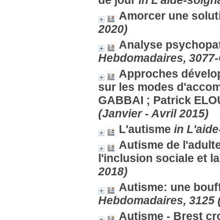
de jour
in L'aide-soig
Amorcer une solut
2020)
Analyse psychopa
Hebdomadaires, 3077-C
Approches dévelop
sur les modes d'acc
GABBAI ; Patrick E
(Janvier - Avril 2015)
L'autisme
in L'aid
Autisme de l'adulte
l'inclusion sociale et l
2018)
Autisme: une bouff
Hebdomadaires, 3125 
Autisme - Brest cr