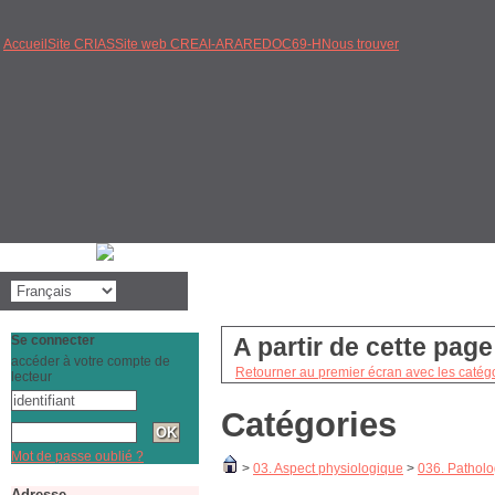
Accueil
Site CRIAS
Site web CREAI-ARA
REDOC69-H
Nous trouver
Se connecter
A partir de cette pag
accéder à votre compte de
Retourner au premier écran avec les catégo
lecteur
Catégories
Mot de passe oublié ?
>
03. Aspect physiologique
>
036. Patholo
Adresse