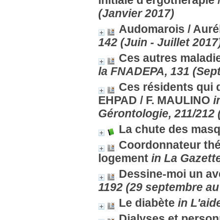
initiale d'ergothérapie
(Janvier 2017)
Audomarois
/ Aur
142 (Juin - Juillet 2017
Ces autres maladie
la FNADEPA, 131 (Sep
Ces résidents qui 
EHPAD
/ F. MAULINO
i
Gérontologie, 211/212 
La chute des mas
Coordonnateur thér
logement
in La Gazett
Dessine-moi un av
1192 (29 septembre au
Le diabète
in L'aid
Dialyses et perso