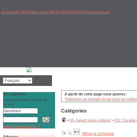
Accueil
Site CRIAS
Site web CREAI-ARA
REDOC69-H
Nous trouver
Se connecter
A partir de cette page vous pouvez :
Retourner au premier écran avec les catégo
accéder à votre compte de
lecteur
Catégories
>
05. Aspect socio-culturel
>
052. Société
Mot de passe oublié ?
Affiner la recherche
Adresse