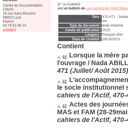
[n° ou bulletin]
Centre de Documentation
est un bulletin de
Les cahiers de l'Actif
/ Bru
CRIAS
24 rue Jules Brunard
Titre :
470-471 - Juillet
69003 Lyon
vie.
France
04 78 62 98 24
Type de document :
texte imprimé
contact
Année de publication :
2015
Langues :
Français (
fre
)
Date de creation :
29/10/2015
Contient
Lorsque la mère pa
l'ouvrage
/ Nada ABI
471 (Juillet/ Août 2015
L'accompagnement
le socle institutionnel
cahiers de l'Actif, 470-
Actes des journées
MAS et FAM (28-29mai 
cahiers de l'Actif, 470-