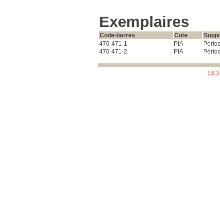
Exemplaires
Code-barres
Cote
Suppo
470-471-1
PIA
Pério
470-471-2
PIA
Pério
SIG