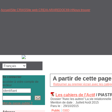
Accueil
Site CRIAS
Site web CREAI-ARA
REDOC69-H
Nous trouver
Se connecter
A partir de cette pag
accéder à votre compte de
Retourner au premier écran avec les catégo
lecteur
Les cahiers de l'Actif
/ PIASTR
Dossier "Avec les autres" La vie relationnelle 
Mention de date : Juillet/ Août 2015
Mot de passe oublié ?
Paru le : 29/10/2015
Public
ISBD
Adresse