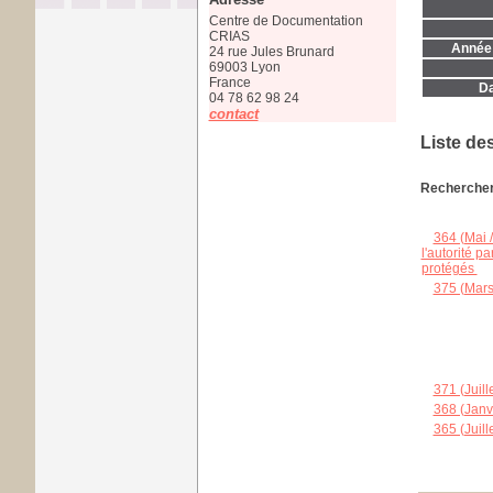
Centre de Documentation
CRIAS
Année 
24 rue Jules Brunard
69003 Lyon
France
Da
04 78 62 98 24
contact
Liste de
Rechercher 
364 (Mai /
l'autorité p
protégés
;
375 (Mars
371 (Juill
368 (Janv
365 (Juill