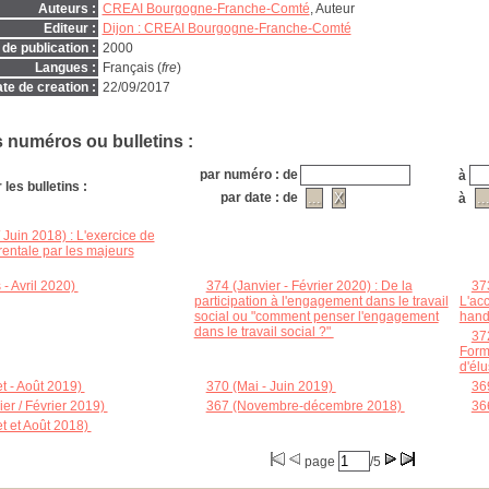
Auteurs :
CREAI Bourgogne-Franche-Comté
, Auteur
Editeur :
Dijon : CREAI Bourgogne-Franche-Comté
de publication :
2000
Langues :
Français (
fre
)
te de creation :
22/09/2017
s numéros ou bulletins :
par numéro : de
à
les bulletins :
par date : de
à
 Juin 2018) : L'exercice de
arentale par les majeurs
 - Avril 2020)
;
374 (Janvier - Février 2020) : De la
37
participation à l'engagement dans le travail
L'ac
social ou "comment penser l'engagement
hand
dans le travail social ?"
;
37
Form
d'él
et - Août 2019)
;
370 (Mai - Juin 2019)
;
36
ier / Février 2019)
;
367 (Novembre-décembre 2018)
;
36
et et Août 2018)
;
page
/5