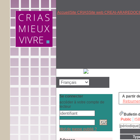
Accueil
Site CRIAS
Site web CREAI-ARA
REDOC6
Se connecter
A partir d
Retourner 
accéder à votre compte de
lecteur
Bulletin
Public
IS
[périodique]
Mot de passe oublié ?
Typ
Adresse