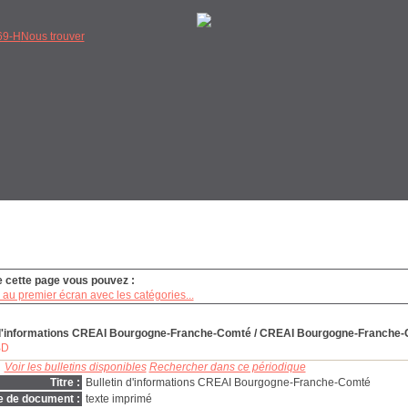
9-H
Nous trouver
e cette page vous pouvez :
au premier écran avec les catégories...
 d'informations CREAI Bourgogne-Franche-Comté
/ CREAI Bourgogne-Franche
BD
Voir les bulletins disponibles
Rechercher dans ce périodique
Titre :
Bulletin d'informations CREAI Bourgogne-Franche-Comté
e de document :
texte imprimé