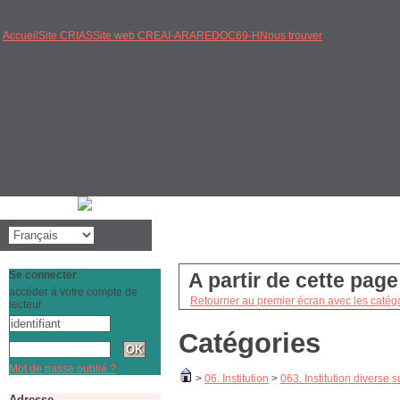
Accueil
Site CRIAS
Site web CREAI-ARA
REDOC69-H
Nous trouver
Se connecter
A partir de cette pag
accéder à votre compte de
Retourner au premier écran avec les catégo
lecteur
Catégories
Mot de passe oublié ?
>
06. Institution
>
063. Institution diverse s
Adresse