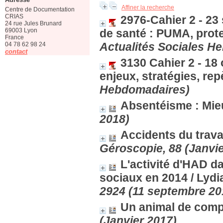
Affiner la recherche
Centre de Documentation
CRIAS
2976-Cahier 2 - 23
24 rue Jules Brunard
69003 Lyon
de santé : PUMA, prot
France
Actualités Sociales H
04 78 62 98 24
contact
3130 Cahier 2 - 18
enjeux, stratégies, rep
Hebdomadaires)
Absentéisme : Mie
2018)
Accidents du trava
Géroscopie, 88 (Janvie
L'activité d'HAD d
sociaux en 2014
/ Lyd
2924 (11 septembre 20
Un animal de compa
(Janvier 2017)