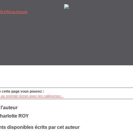
9-H
Nous trouver
e cette page vous pouvez :
au premier écran avec les catégories...
 l'auteur
harlotte ROY
s disponibles écrits par cet auteur