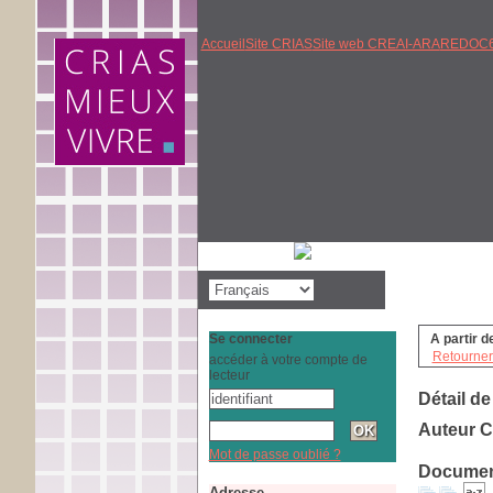
Accueil
Site CRIAS
Site web CREAI-ARA
REDOC6
Se connecter
A partir d
Retourner 
accéder à votre compte de
lecteur
Détail de
Auteur C
Mot de passe oublié ?
Document
Adresse